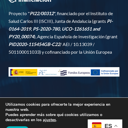
Proyecto "
PI22/00312
", financiado por el Instituto de
Salud Carlos III (ISCIII), Junta de Andalucía (grants
PI-
0164-2019, PS-2020-780, UCO-1261651 and
PY20_00074
), Agencia Española de Investigación
(grant
PID2020-115454GB-C22
/ AEI / 10.13039 /
501100011033) y cofinanciado por la Unión Europea
Utilizamos cookies para ofrecerte la mejor experiencia en
nuestra web.
© 2026 · Sitio Web desarrollado por
Saza
.
Puedes aprender más sobre qué cookies utilizamos o
desactivarlas en los
ajustes
.
ES