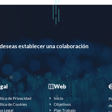
 deseas establecer una colaboración
gal
Web
ítica de Privacidad
Inicio
P
ítica de Cookies
Objetivos
de
so Legal
Plan Trabajo