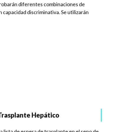
probarán diferentes combinaciones de
capacidad discriminativa. Se utilizarán
 Trasplante Hepático
 lista de espera de trasplante en el seno de