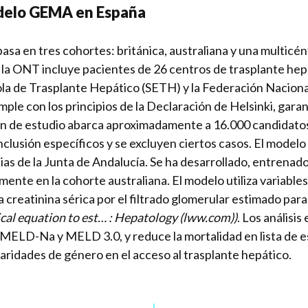
odelo GEMA en España
asa en tres cohortes: británica, australiana y una multicén
la ONT incluye pacientes de 26 centros de trasplante hepá
ola de Trasplante Hepático (SETH) y la Federación Nacio
le con los principios de la Declaración de Helsinki, garant
ón de estudio abarca aproximadamente a 16.000 candidatos 
nclusión específicos y se excluyen ciertos casos. El mode
lias de la Junta de Andalucía. Se ha desarrollado, entrena
mente en la cohorte australiana. El modelo utiliza variable
 creatinina sérica por el filtrado glomerular estimado para
al equation to est… : Hepatology (lww.com)
)
. Los análisi
MELD-Na y MELD 3.0, y reduce la mortalidad en lista de e
paridades de género en el acceso al trasplante hepático.