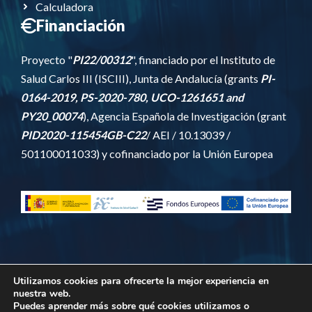
Calculadora
Financiación
Proyecto "
PI22/00312
", financiado por el Instituto de
Salud Carlos III (ISCIII), Junta de Andalucía (grants
PI-
0164-2019, PS-2020-780, UCO-1261651 and
PY20_00074
), Agencia Española de Investigación
(grant
PID2020-115454GB-C22
/ AEI / 10.13039 /
501100011033) y cofinanciado por la Unión Europea
Utilizamos cookies para ofrecerte la mejor experiencia en
nuestra web.
© 2026 · Sitio Web desarrollado por
Saza
.
Puedes aprender más sobre qué cookies utilizamos o