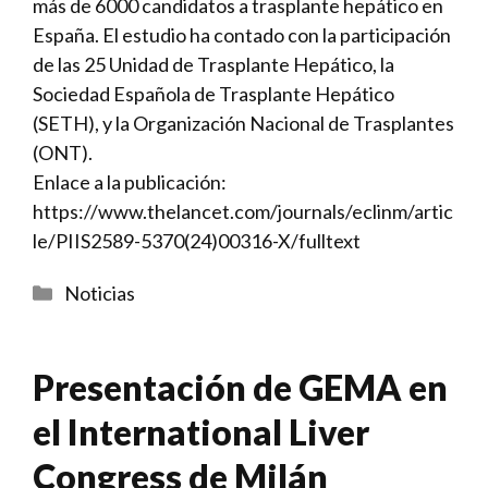
más de 6000 candidatos a trasplante hepático en
España. El estudio ha contado con la participación
de las 25 Unidad de Trasplante Hepático, la
Sociedad Española de Trasplante Hepático
(SETH), y la Organización Nacional de Trasplantes
(ONT).
Enlace a la publicación:
https://www.thelancet.com/journals/eclinm/artic
le/PIIS2589-5370(24)00316-X/fulltext
Categorías
Noticias
Presentación de GEMA en
el International Liver
Congress de Milán